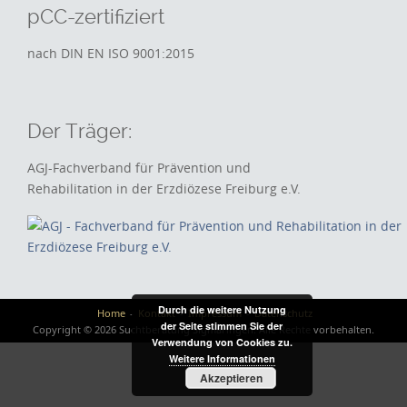
pCC-zertifiziert
nach DIN EN ISO 9001:2015
Der Träger:
AGJ-Fachverband für Prävention und
Rehabilitation in der Erzdiözese Freiburg e.V.
Durch die weitere Nutzung
Home
Kontakt
Impressum
Datenschutz
der Seite stimmen Sie der
Copyright © 2026 Suchtberatung Sigmaringen. Alle Rechte vorbehalten.
Verwendung von Cookies zu.
Weitere Informationen
Akzeptieren